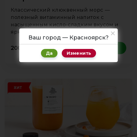
Классический клюквенный морс —
полезный витаминный напиток с
насыщенным кисло-сладким вкусом и
ярким ягодным ароматом.
Ваш город — Красноярск?
200
₽
1 л
В корзину
Да
Изменить
ХИТ