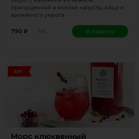
пирог с начинкой из нежной,
припущенной в молоке капусты, яйца и
ароматного укропа.
790
₽
1 кг
В корзину
ХИТ
Морс клюквенный