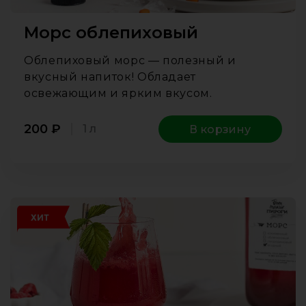
Морс облепиховый
Облепиховый морс — полезный и
вкусный напиток! Обладает
освежающим и ярким вкусом.
200
₽
1 л
В корзину
ХИТ