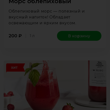
Морс облепиховый
Облепиховый морс — полезный и
вкусный напиток! Обладает
освежающим и ярким вкусом.
200
₽
1 л
В корзину
ХИТ