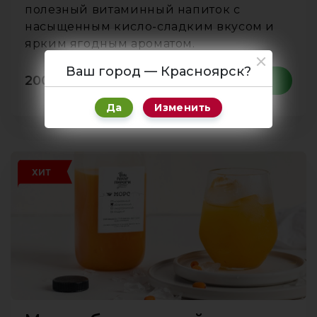
полезный витаминный напиток с
насыщенным кисло-сладким вкусом и
ярким ягодным ароматом.
Ваш город — Красноярск?
200
₽
1 л
В корзину
Да
Изменить
ХИТ