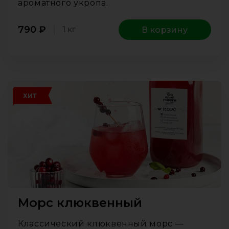
ароматного укропа.
790
₽
1 кг
В корзину
ХИТ
Морс клюквенный
Классический клюквенный морс —